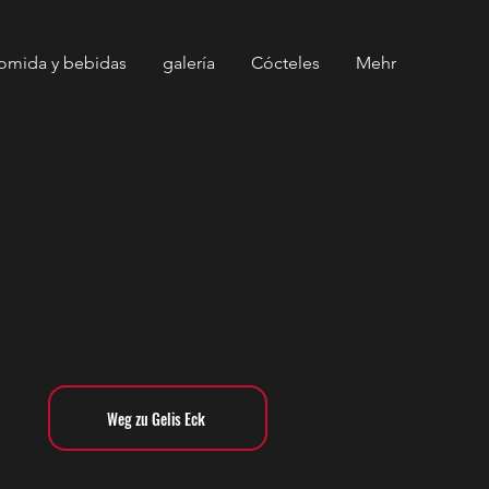
omida y bebidas
galería
Cócteles
Mehr
Weg zu Gelis Eck