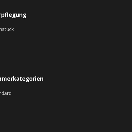
rpflegung
hstück
mmerkategorien
ndard