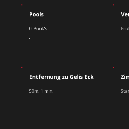
Pools
Ve
0
Pool/s
Frü
'---
d
Entfernung zu Gelis Eck
Zi
50m, 1 min.
Sta