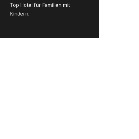
Top Hotel für Familien mit
Kindern.
Bewertung für dieses Hotel
abgeben?
Du warst Gast in diesem oder einem
anderen Hotel in Paguera?
Hier kannst du deine persönliche
Bewertung abgeben
.