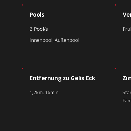
Pools
Ve
2
Pool/s
Frü
Innenpool, Außenpool
d
Entfernung zu Gelis Eck
Zi
1,2km, 16min.
Sta
Fam