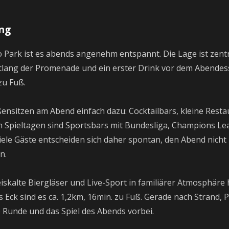
ng
o Park ist es abends angenehm entspannt. Die Lage ist zen
tlang der Promenade und ein erster Drink vor dem Abendes
zu Fuß.
ensitzen am Abend einfach dazu: Cocktailbars, kleine Rest
an Spieltagen sind Sportsbars mit Bundesliga, Champions Le
iele Gäste entscheiden sich daher spontan, den Abend nicht 
n.
iskalte Biergläser und Live-Sport in familiärer Atmosphäre ha
s Eck sind es ca. 1,2km, 16min. zu Fuß. Gerade nach Strand
te Runde und das Spiel des Abends vorbei.