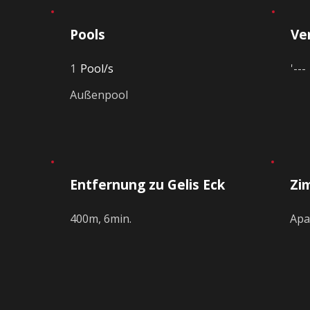
Pools
Ve
1
Pool/s
'---
Außenpool
d
Entfernung zu Gelis Eck
Zi
400m, 6min.
Apa