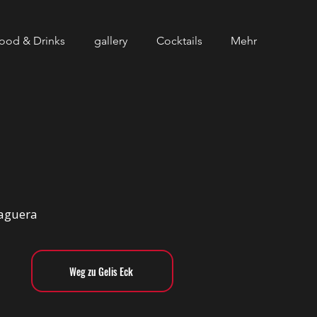
ood & Drinks
gallery
Cocktails
Mehr
Paguera
Weg zu Gelis Eck