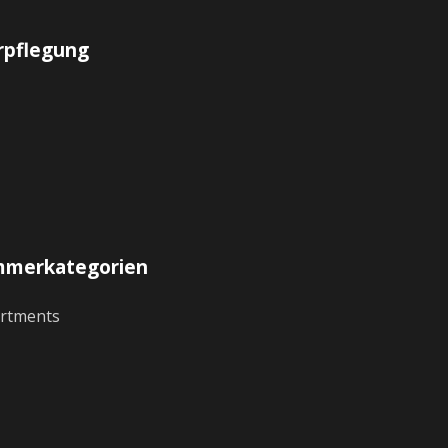
rpflegung
mmerkategorien
rtments